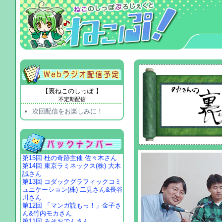
【裏ねこのしっぽ 】
不定期配信
次回配信をお楽しみに！
第15回 杜の奇跡主催 佐々木さん
第14回 東京ラミネックス(株) 大木
誠さん
第13回 コダックグラフィックコミ
ュニケーション(株) 二見さん&長谷
川さん
第12回 「マンガ読もっ！」金子さ
ん&竹内モカさん
第11回 みそおでんさん