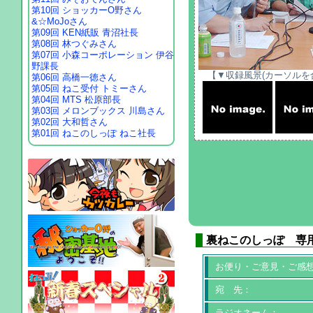
第10回 ショッカーO野さん
&☆MoJoさん
第09回 KEN紙販 青沼社長
第08回 林つぐみさん
第07回 小森コーポレーション 伊谷
野課長
【▼収録風景(カーソルを
第06回 高橋一徳さん
第05回 ねこ受付 トミーさん
第04回 MTS 松原部長
第03回 メロンブックス 川島さん
第02回 大和哲さん
第01回 ねこのしっぽ ねこ社長
裏ねこのしっぽ 専
お便り・ご意見・ご感
宛 先：
ラジオネーム：