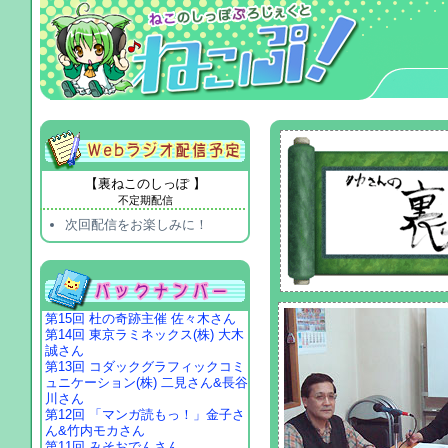
【裏ねこのしっぽ 】
不定期配信
次回配信をお楽しみに！
第15回 杜の奇跡主催 佐々木さん
第14回 東京ラミネックス(株) 大木
誠さん
第13回 コダックグラフィックコミ
ュニケーション(株) 二見さん&長谷
川さん
第12回 「マンガ読もっ！」金子さ
ん&竹内モカさん
第11回 みそおでんさん