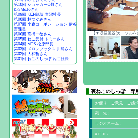
第10回 ショッカーO野さん
&☆MoJoさん
第09回 KEN紙販 青沼社長
第08回 林つぐみさん
第07回 小森コーポレーション 伊谷
野課長
【▼収録風景(カーソルを
第06回 高橋一徳さん
第05回 ねこ受付 トミーさん
第04回 MTS 松原部長
第03回 メロンブックス 川島さん
第02回 大和哲さん
第01回 ねこのしっぽ ねこ社長
裏ねこのしっぽ 専
お便り・ご意見・ご感
宛 先：
ラジオネーム：
e-mail：