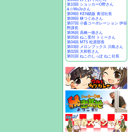
第10回 ショッカーO野さん
&☆MoJoさん
第09回 KEN紙販 青沼社長
第08回 林つぐみさん
第07回 小森コーポレーション 伊谷
野課長
第06回 高橋一徳さん
第05回 ねこ受付 トミーさん
第04回 MTS 松原部長
第03回 メロンブックス 川島さん
第02回 大和哲さん
第01回 ねこのしっぽ ねこ社長