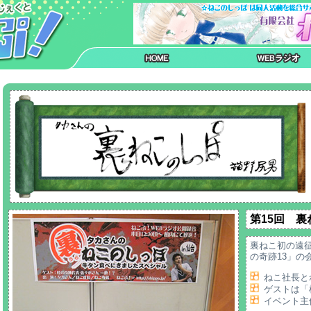
第15回 
裏ねこ初の遠
の奇跡13」の
ねこ社長と
ゲストは「
イベント主