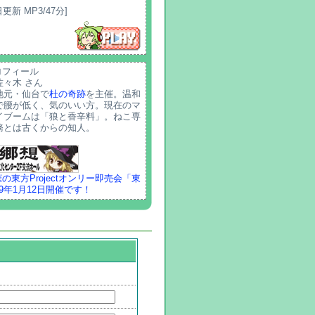
日更新 MP3/47分]
ロフィール
佐々木 さん
地元・仙台で
杜の奇跡
を主催。温和
で腰が低く、気のいい方。現在のマ
イブームは「狼と香辛料」。ねこ専
務とは古くからの知人。
の東方Projectオンリー即売会「東
9年1月12日開催です！