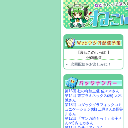
【裏ねこのしっぽ 】
不定期配信
次回配信をお楽しみに！
第15回 杜の奇跡主催 佐々木さん
第14回 東京ラミネックス(株) 大木
誠さん
第13回 コダックグラフィックコミ
ュニケーション(株) 二見さん&長谷
川さん
第12回 「マンガ読もっ！」金子さ
ん&竹内モカさん
第11回 みそおでんさん