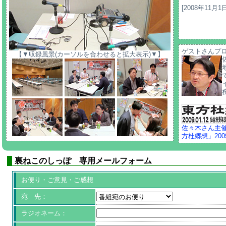
[2008年11月1
ゲストさんプ
【▼収録風景(カーソルを合わせると拡大表示)▼】
佐々木さん主催
方杜郷想」200
裏ねこのしっぽ 専用メールフォーム
お便り・ご意見・ご感想
宛 先：
ラジオネーム：