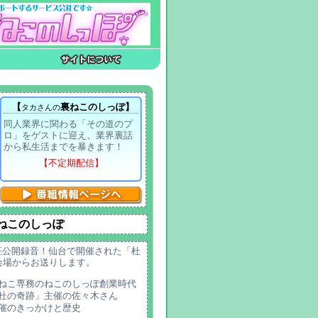
【
裏ねこのしっぽ】
タカさんの
同人業界に関わる「その道のプ
ロ」をゲストに迎え、業界裏話
から私生活までを暴きます！
【不定期配信】
裏ねこのしっぽ
征公開録音！仙台で開催された「杜
会場からお送りします。
ねこ専務のねこのしっぽ創業時代
杜の奇跡」主催の佐々木さん
催のきっかけと歴史