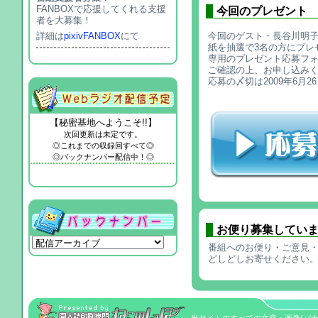
FANBOXで応援してくれる支援
今回のプレゼント
者を大募集！
今回のゲスト・長谷川明
詳細は
pixivFANBOX
にて
紙を抽選で3名の方にプレ
専用のプレゼント応募フ
ご確認の上、お申し込み
応募の〆切は2009年6月
【秘密基地へようこそ!!】
次回更新は未定です。
◎これまでの収録回すべて◎
◎バックナンバー配信中！◎
お便り募集してい
番組へのお便り・ご意見・
どしどしお寄せください
当サイトのすべての文章・画像(バナーを除く