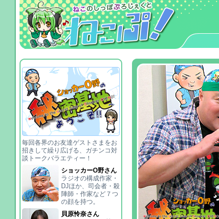
毎回各界のお友達ゲストさまをお
招きして繰り広げる、ガチンコ対
談トークバラエティー！
ショッカーO野さん
ラジオの構成作家・
DJほか、司会者・殺
陣師・作家など７つ
の顔を持つ。
貝原怜奈さん