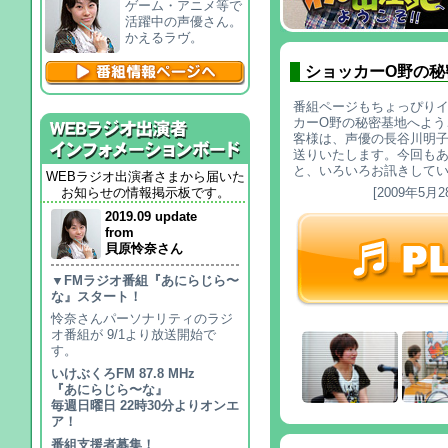
ゲーム・アニメ等で
活躍中の声優さん。
かえるラヴ。
ショッカーO野の秘
番組ページもちょっぴり
カーO野の秘密基地へようこ
客様は、声優の長谷川明
送りいたします。今回も
と、いろいろお訊きして
WEBラジオ出演者さまから届いた
お知らせの情報掲示板です。
[2009年5月2
2019.09 update
from
貝原怜奈さん
▼FMラジオ番組『あにらじら〜
な』スタート！
怜奈さんパーソナリティのラジ
オ番組が 9/1より放送開始で
す。
いけぶくろFM 87.8 MHz
『あにらじら〜な』
毎週日曜日 22時30分よりオンエ
ア！
番組支援者募集！