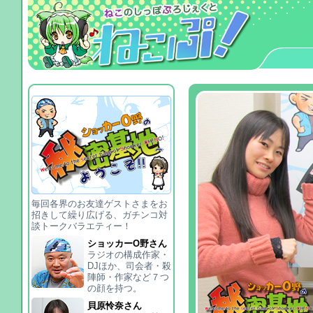
毎回各界のお友達ゲストさまをお
招きして繰り広げる、ガチンコ対
談トークバラエティー！
ショッカーO野さん
ラジオの構成作家・
DJほか、司会者・殺
陣師・作家など７つ
の顔を持つ。
貝原怜奈さん