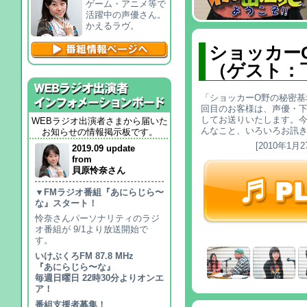
ゲーム・アニメ等で
活躍中の声優さん。
かえるラヴ。
ショッカーO
（ゲスト：
「ショッカーO野の秘密基地
回目のお客様は、声優・
してお送りいたします。
WEBラジオ出演者さまから届いた
んなこと、いろいろお訊
お知らせの情報掲示板です。
[2010年1月2
2019.09 update
from
貝原怜奈さん
▼FMラジオ番組『あにらじら〜
な』スタート！
怜奈さんパーソナリティのラジ
オ番組が 9/1より放送開始で
す。
いけぶくろFM 87.8 MHz
『あにらじら〜な』
毎週日曜日 22時30分よりオンエ
ア！
番組支援者募集！