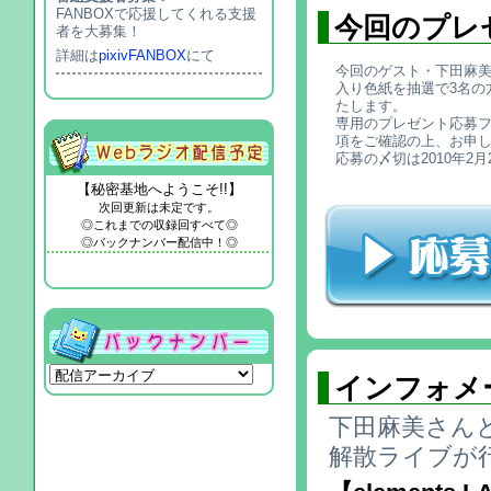
FANBOXで応援してくれる支援
今回のプレ
者を大募集！
詳細は
pixivFANBOX
にて
今回のゲスト・下田麻
入り色紙を抽選で3名の
たします。
専用のプレゼント応募
項をご確認の上、お申
応募の〆切は2010年2
【秘密基地へようこそ!!】
次回更新は未定です。
◎これまでの収録回すべて◎
◎バックナンバー配信中！◎
インフォメ
下田麻美さんと
解散ライブが