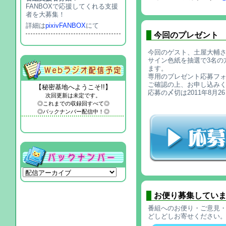
FANBOXで応援してくれる支援
者を大募集！
詳細は
pixivFANBOX
にて
今回のプレゼント
今回のゲスト、土屋大輔
サイン色紙を抽選で3名の
ます。
専用のプレゼント応募フ
ご確認の上、お申し込み
【秘密基地へようこそ!!】
応募の〆切は2011年8月
次回更新は未定です。
◎これまでの収録回すべて◎
◎バックナンバー配信中！◎
お便り募集してい
番組へのお便り・ご意見・
どしどしお寄せください