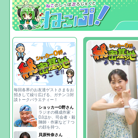
毎回各界のお友達ゲストさまをお
招きして繰り広げる、ガチンコ対
談トークバラエティー！
ショッカーO野さん
ラジオの構成作家・
DJほか、司会者・殺
陣師・作家など７つ
の顔を持つ。
貝原怜奈さん