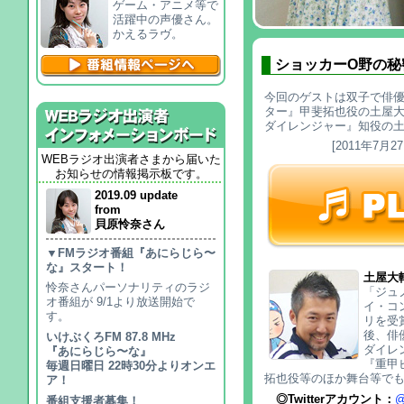
ゲーム・アニメ等で
活躍中の声優さん。
かえるラヴ。
ショッカーO野の秘密
今回のゲストは双子で俳
ター』甲斐拓也役の土屋
ダイレンジャー』知役の土
[2011年7月27
WEBラジオ出演者さまから届いた
お知らせの情報掲示板です。
2019.09 update
from
貝原怜奈さん
▼FMラジオ番組『あにらじら〜
な』スタート！
土屋大
怜奈さんパーソナリティのラジ
「ジュ
オ番組が 9/1より放送開始で
イ・コ
す。
リを受
後、俳
いけぶくろFM 87.8 MHz
ダイレ
『あにらじら〜な』
『重甲
毎週日曜日 22時30分よりオンエ
拓也役等のほか舞台等で
ア！
◎Twitterアカウント：
@
番組支援者募集！