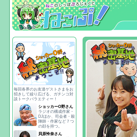
毎回各界のお友達ゲストさまをお
招きして繰り広げる、ガチンコ対
談トークバラエティー！
ショッカーO野さん
ラジオの構成作家・
DJほか、司会者・殺
陣師・作家など７つ
の顔を持つ。
貝原怜奈さん