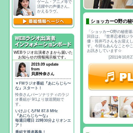
ゲーム・アニメ等で
活躍中の声優さん。
かえるラヴ。
ショッカーO野の秘
「ショッカーO野の秘密基地
回目は、『世界忍者戦ジ
優・筒井巧さんをお迎え
す。今回もあんなことや
お訊きしています☆
WEBラジオ出演者さまから届いた
お知らせの情報掲示板です。
[2011年10月2
2019.09 update
from
貝原怜奈さん
▼FMラジオ番組『あにらじら〜
な』スタート！
怜奈さんパーソナリティのラジ
オ番組が 9/1より放送開始で
す。
いけぶくろFM 87.8 MHz
『あにらじら〜な』
毎週日曜日 22時30分よりオンエ
ア！
番組支援者募集！