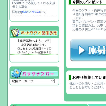
今回のプレゼント
FANBOXで応援してくれる支援
者を大募集！
今回のゲスト・筒井巧
詳細は
pixivFANBOX
にて
り色紙を抽選で3名の方
します。
専用のプレゼント応募
項をご確認の上、お申
応募の〆切は2011年1
【秘密基地へようこそ!!】
次回更新は未定です。
◎これまでの収録回すべて◎
◎バックナンバー配信中！◎
お便り募集してい
番組へのお便り・ご意見・
どしどしお寄せください